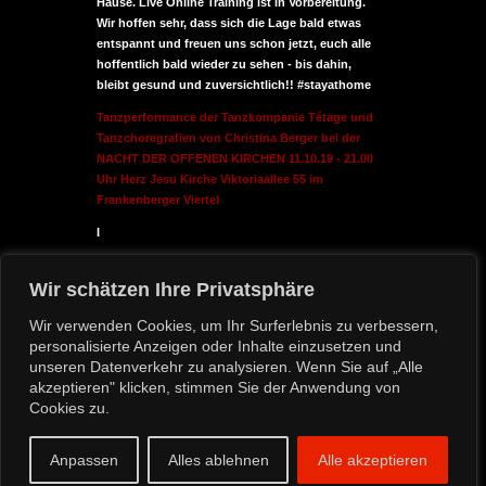
Hause. Live Online Training ist in Vorbereitung.
Wir hoffen sehr, dass sich die Lage bald etwas
entspannt und freuen uns schon jetzt, euch alle
hoffentlich bald wieder zu sehen - bis dahin,
bleibt gesund und zuversichtlich!! #stayathome
Tanzperformance der Tanzkompanie Tétage und
Tanzchoregrafien von Christina Berger bei der
NACHT DER OFFENEN KIRCHEN 11.10.19 - 21.00
Uhr Herz Jesu Kirche Viktoriaallee 55 im
Frankenberger Viertel
I
Wir schätzen Ihre Privatsphäre
Datenschutzerklärung
Wir verwenden Cookies, um Ihr Surferlebnis zu verbessern,
personalisierte Anzeigen oder Inhalte einzusetzen und
unseren Datenverkehr zu analysieren. Wenn Sie auf „Alle
akzeptieren" klicken, stimmen Sie der Anwendung von
© 2013-2025 TANZ...E`TAGE – Alle
Cookies zu.
Rechte vorbehalten
Theme by
Towfiq I.
Anpassen
Alles ablehnen
Alle akzeptieren