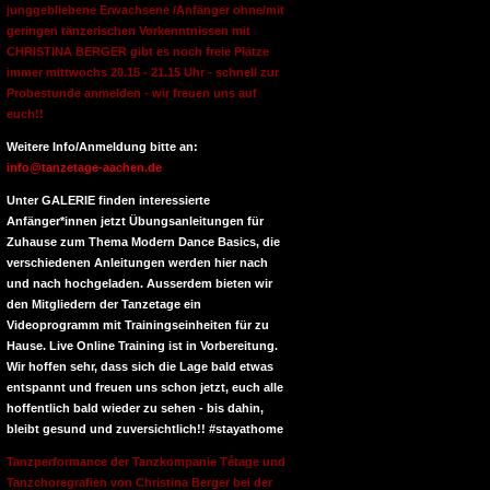
junggebliebene Erwachsene /Anfänger ohne/mit
geringen tänzerischen Vorkenntnissen mit
CHRISTINA BERGER gibt es noch freie Plätze
immer mittwochs 20.15 - 21.15 Uhr - schnell zur
Probestunde anmelden - wir freuen uns auf
euch!!
Weitere Info/Anmeldung bitte an:
info@tanzetage-aachen.de
Unter GALERIE finden interessierte
Anfänger*innen jetzt Übungsanleitungen für
Zuhause zum Thema Modern Dance Basics, die
verschiedenen Anleitungen werden hier nach
und nach hochgeladen. Ausserdem bieten wir
den Mitgliedern der Tanzetage ein
Videoprogramm mit Trainingseinheiten für zu
Hause. Live Online Training ist in Vorbereitung.
Wir hoffen sehr, dass sich die Lage bald etwas
entspannt und freuen uns schon jetzt, euch alle
hoffentlich bald wieder zu sehen - bis dahin,
bleibt gesund und zuversichtlich!! #stayathome
Tanzperformance der Tanzkompanie Tétage und
Tanzchoregrafien von Christina Berger bei der