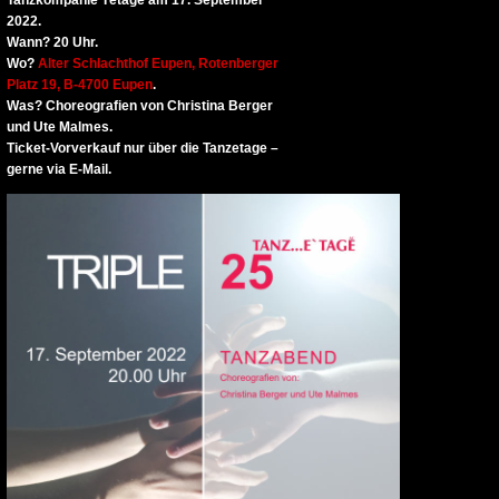
Tanzkompanie Tétage am 17. September
2022.
Wann?
20 Uhr.
Wo?
Alter Schlachthof Eupen, Rotenberger
Platz 19, B-4700 Eupen
.
Was?
Choreografien von Christina Berger
und Ute Malmes.
Ticket-Vorverkauf nur über die Tanzetage –
gerne via E-Mail.