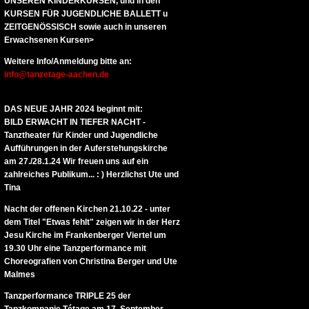
UNSEREN KINDERKURSEN, und in den
KURSEN FÜR JUGENDLICHE BALLETT u
ZEITGENÖSSISCH sowie auch in unseren
Erwachsenen Kursen>
Weitere Info/Anmeldung bitte an:
info@tanzetage-aachen.de
DAS NEUE JAHR 2024 beginnt mit:
BILD ERWACHT IN TIEFER NACHT -
Tanztheater für Kinder und Jugendliche
Aufführungen in der Auferstehungskirche
am 27./28.1.24
Wir freuen uns auf ein
zahlreiches Publikum... : ) Herzlichst Ute und
Tina
Nacht der offenen Kirchen 21.10.22 - unter
dem Titel "Etwas fehlt" zeigen wir in der Herz
Jesu Kirche im Frankenberger Viertel um
19.30 Uhr eine Tanzperformance mit
Choreografien von Christina Berger und Ute
Malmes
Tanzperformance TRIPLE 25 der